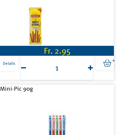
Fr.
2.95
Malbuner
Party
Details
Sticks
8x5g
Menge
Mini-Pic 90g