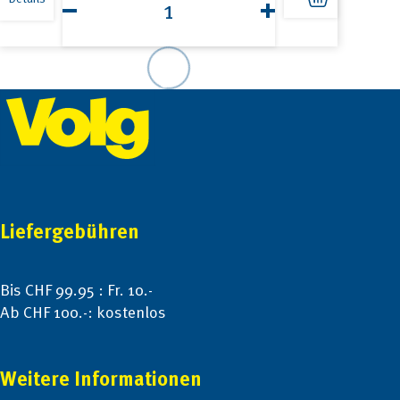
Güggeli
175g
Menge
Footer
Liefergebühren
Bis CHF 99.95 : Fr. 10.-
Ab CHF 100.-: kostenlos
Weitere Informationen