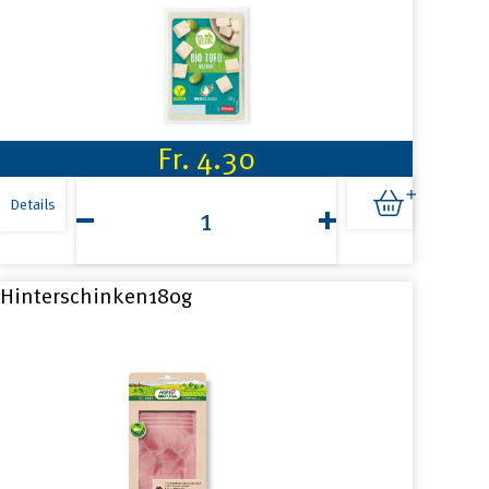
Fr.
4.30
Hilcona
Tofu
Details
Natur
Bio
260g
Menge
Hinterschinken180g