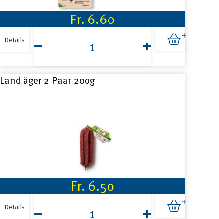
Fr.
6.60
Hinterschinken180g
Menge
Details
Landjäger 2 Paar 200g
Fr.
6.50
Landjäger
2
Details
Paar