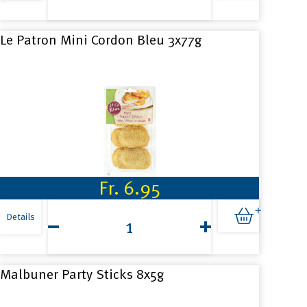
200g
Menge
Le Patron Mini Cordon Bleu 3x77g
Fr.
6.95
Le
Patron
Details
Mini
Cordon
Bleu
3x77g
Malbuner Party Sticks 8x5g
Menge