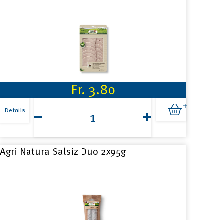
Fr.
3.80
Agri
Natura
Details
Lyoner
geschnitten
125g
Menge
Agri Natura Salsiz Duo 2x95g