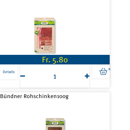
Fr.
5.80
Bratspeck
160g
Details
Menge
Bündner Rohschinken100g