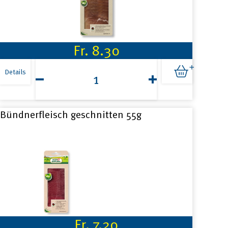
Fr.
8.30
Bündner
Rohschinken100g
Details
Menge
Bündnerfleisch geschnitten 55g
Fr.
7.20