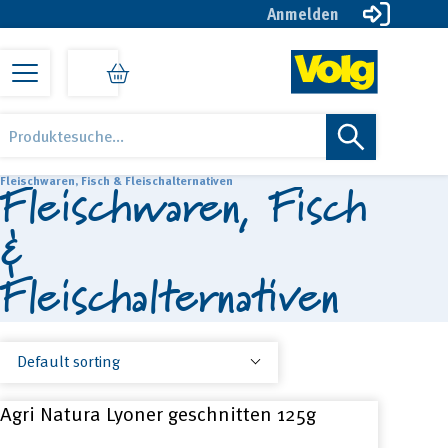
Anmelden
Skip
Skip
Skip
to
to
to
primary
main
footer
Volg
Öise
navigation
content
Products
online
Lade
search
Shop
online
Fleischwaren, Fisch
Fleischwaren, Fisch & Fleischalternativen
&
Fleischalternativen
Agri Natura Lyoner geschnitten 125g