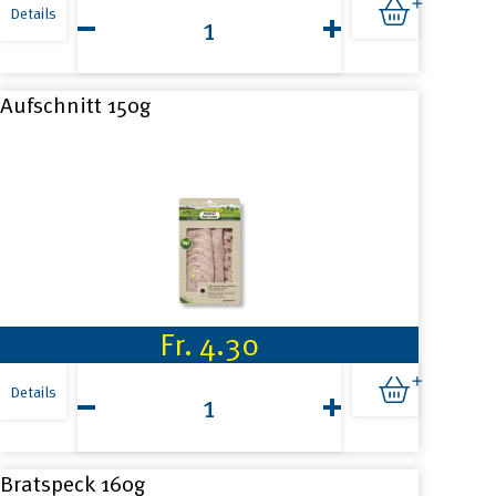
Natura
Details
Schweinskotelette
2x150g
Menge
Aufschnitt 150g
Fr.
4.30
Aufschnitt
150g
Details
Menge
Bratspeck 160g