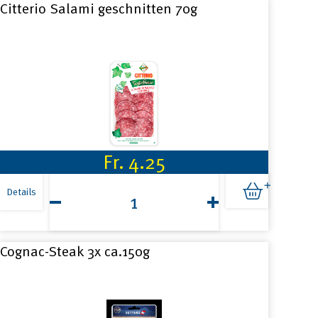
Citterio Salami geschnitten 70g
Fr.
4.25
Citterio
Salami
Details
geschnitten
70g
Menge
Cognac-Steak 3x ca.150g