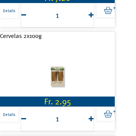
Bündnerfleisch
geschnitten
Details
55g
Menge
Cervelas 2x100g
Fr.
2.95
Cervelas
2x100g
Details
Menge