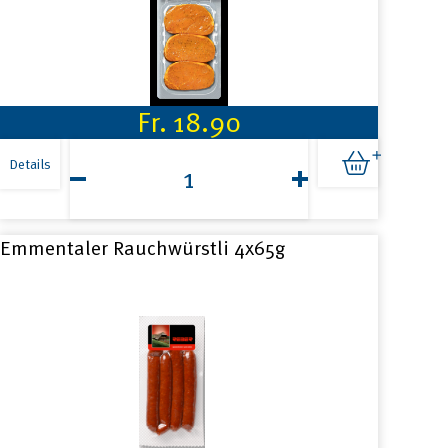
Fr.
18.90
Cognac-
Steak
Details
3x
ca.150g
Menge
Emmentaler Rauchwürstli 4x65g