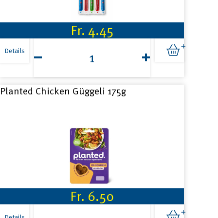
Fr.
4.45
Mini-
Pic
Details
90g
Menge
Planted Chicken Güggeli 175g
Fr.
6.50
Planted
Chicken
Details