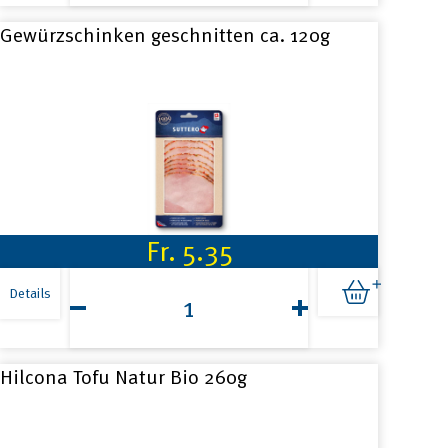
Gewürzschinken geschnitten ca. 120g
Fr.
5.35
Gewürzschinken
geschnitten
Details
ca.
120g
Menge
Hilcona Tofu Natur Bio 260g