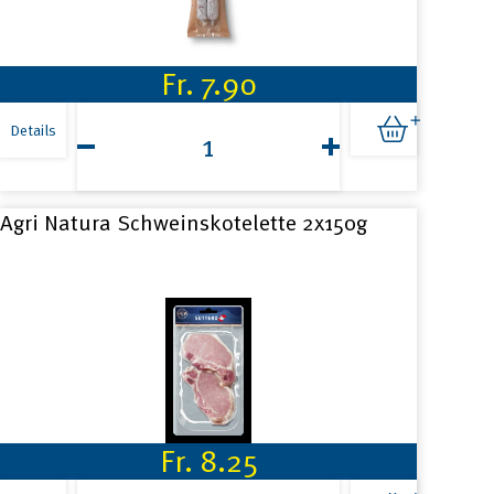
Fr.
7.90
Agri
Natura
Details
Salsiz
Duo
2x95g
Menge
Agri Natura Schweinskotelette 2x150g
Fr.
8.25
Agri