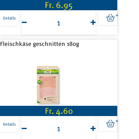
Fr.
6.95
Emmentaler
Rauchwürstli
Details
4x65g
Menge
Fleischkäse geschnitten 180g
Fr.
4.60
Fleischkäse
geschnitten
Details
180g
Menge