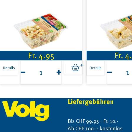
Fr.
4.95
Fr.
4
Hilcona
Hilcona
Hörnlisalat
Kartoffelsa
Details
Details
300g
340g
Menge
Menge
Footer
Liefergebühren
Bis CHF 99.95 : Fr. 10.-
Ab CHF 100.-: kostenlos