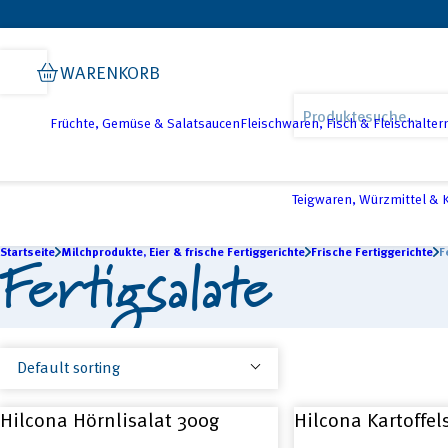
Skip
Skip
Skip
to
to
to
WARENKORB
primary
main
footer
Products
navigation
content
search
Früchte, Gemüse & Salatsaucen
Fleischwaren, Fisch & Fleischalter
Teigwaren, Würzmittel &
Startseite
Fertigsalate
Milchprodukte, Eier & frische Fertiggerichte
Frische Fertiggerichte
F
Hilcona Hörnlisalat 300g
Hilcona Kartoffel