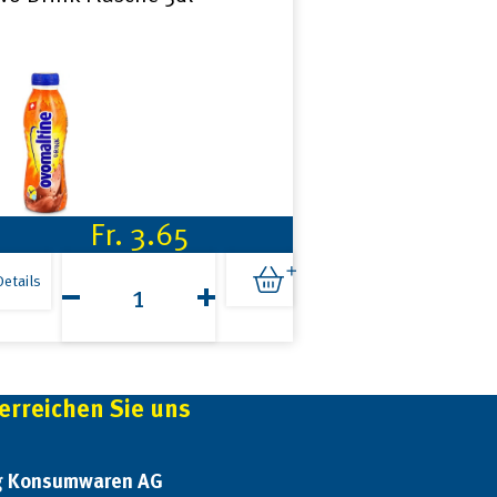
Fr.
3.65
Ovo
Drink
Details
Flasche
5dl
Menge
ollmilch UHT 5dl