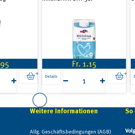
.95
Fr.
1.15
lch
Milchdrink
UHT
Details
5dl
Menge
Macchiato
Volg Choco Drink 2.5dl
V