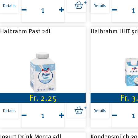
Emmi
Emmi
Good
Kaffeerah
Details
Details
Day
2.5dl
Milch
Menge
laktosefrei
UHT
Halbrahm Past 2dl
Halbrahm UHT 5d
1l
Menge
Fr.
2.25
Fr.
3
Halbrahm
Halbrahm
Past
UHT
Details
Details
2dl
5dl
Menge
Menge
Jogurt Drink Mocca 5dl
Kondensmilch 30