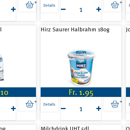
Energy
m
Milk
Details
Erdbeer
3.3dl
Menge
l
Hirz Saurer Halbrahm 180g
J
.10
Fr.
1.95
Hirz
Saurer
Details
Halbrahm
180g
Menge
0g
Milchdrink UHT 5dl
O