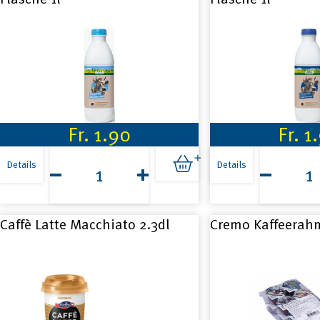
Fr.
1.90
Fr.
1
Agri
Agri
Natura
Natura
Details
Details
Milchdrink
Vollmilch
Past
Past
Flasche
Flasche
1l
1l
Caffè Latte Macchiato 2.3dl
Cremo Kaffeerah
Menge
Menge