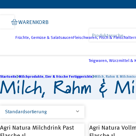
Zur
Zum
Zur
Hauptnavigation
Inhalt
Fußzeile
WARENKORB
springen
springen
springen
Products
search
Früchte, Gemüse & Salatsaucen
Fleischwaren, Fisch & Fleischalter
Teigwaren, Würzmittel &
Startseite
Milch, Rahm & Mi
Milchprodukte, Eier & frische Fertiggerichte
Milch, Rahm & Milchmis
Agri Natura Milchdrink Past
Agri Natura Vollm
Flasche 1l
Flasche 1l