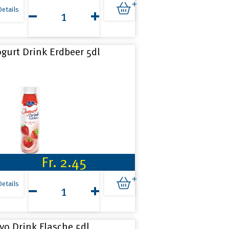
Energy
Milk
Details
Vanille
3.3dl
Menge
ogurt Drink Erdbeer 5dl
Fr.
2.45
Jogurt
Drink
Details
Erdbeer
5dl
Menge
vo Drink Flasche 5dl