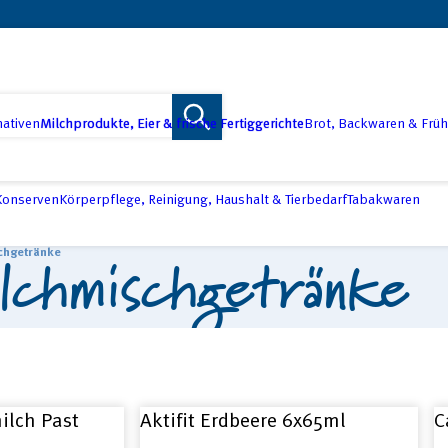
nativen
Milchprodukte, Eier & frische Fertiggerichte
Brot, Backwaren & Früh
 Konserven
Körperpflege, Reinigung, Haushalt & Tierbedarf
Tabakwaren
lchmischgetränke
chgetränke
ilch Past
Aktifit Erdbeere 6x65ml
C