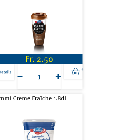
Fr.
2.50
Caffè
Latte
Details
Cappuccino
2.3dl
Menge
mmi Creme Fraîche 1.8dl