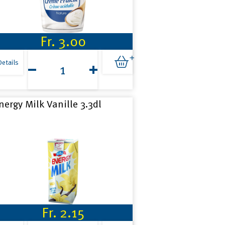
Fr.
3.00
Emmi
Creme
Details
Fraîche
1.8dl
Menge
nergy Milk Vanille 3.3dl
Fr.
2.15