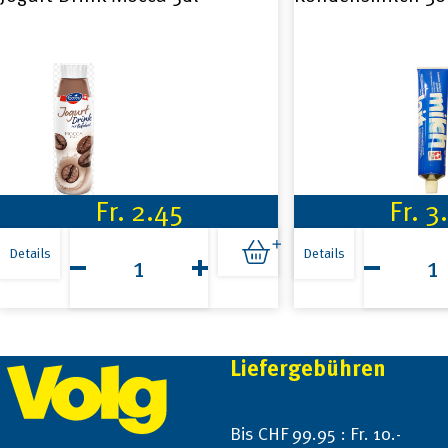
Fr.
2.45
Fr.
3
Jogurt
Kondensmi
Drink
300g
Details
Details
Mocca
Menge
5dl
Menge
Rama Crémefine zum Kochen 7
Volg Caffè Latte 
% Fett 250ml
350ml