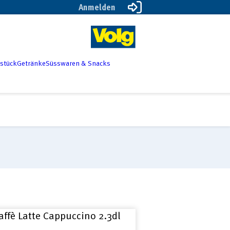
Anmelden
Volg
Öise
stück
Getränke
Süsswaren & Snacks
online
Lade
Shop
online
affè Latte Cappuccino 2.3dl