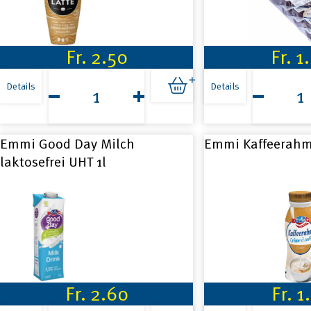
Fr.
2.50
Fr.
1
Caffè
Cremo
Latte
Kaffeerah
Details
Details
Macchiato
UHT
2.3dl
20x12g
Menge
Menge
Emmi Good Day Milch
Emmi Kaffeerahm
laktosefrei UHT 1l
Fr.
2.60
Fr.
1