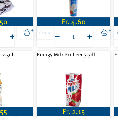
.50
Fr.
4.60
Dose
m
Halbrahm
Details
ohne
Zucker
250g
Menge
 2.5dl
Energy Milk Erdbeer 3.3dl
E
.55
Fr.
2.15