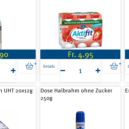
.90
Fr.
4.95
Aktifit
Erdbeere
Details
6x65ml
Menge
m UHT 20x12g
Dose Halbrahm ohne Zucker
E
250g