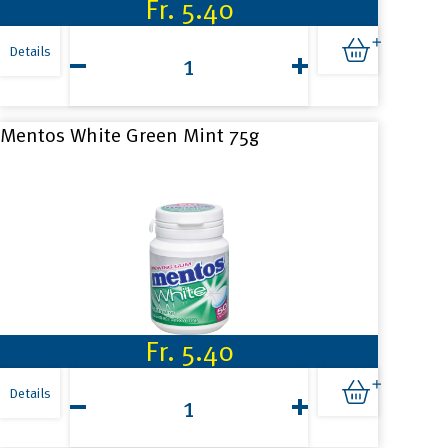
Fr.
5.40
Mentos
Gum
Details
White
Sweet
Mint
75g
Mentos White Green Mint 75g
Menge
Fr.
5.40
Mentos
White
Details
Green
Mint