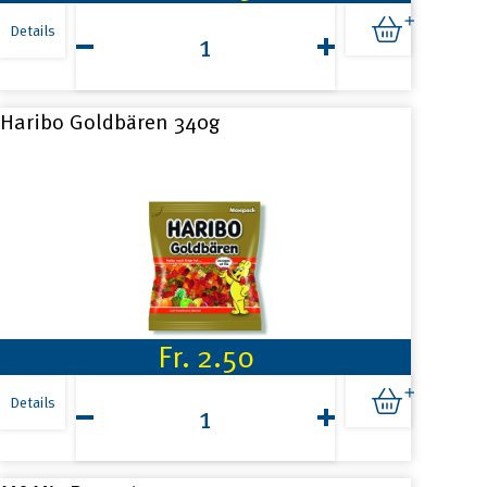
Halsfeger
90g
Details
Menge
Haribo Goldbären 340g
Fr.
2.50
Haribo
Goldbären
Details
340g
Menge