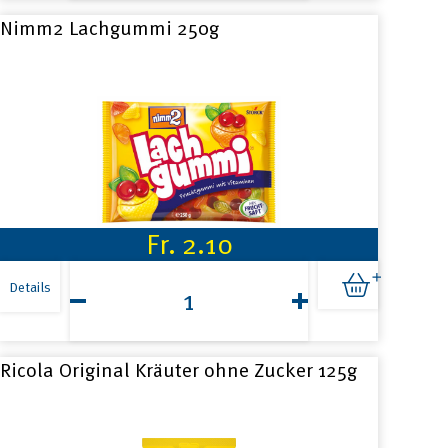
75g
Menge
Nimm2 Lachgummi 250g
Fr.
2.10
Nimm2
Lachgummi
Details
250g
Menge
Ricola Original Kräuter ohne Zucker 125g