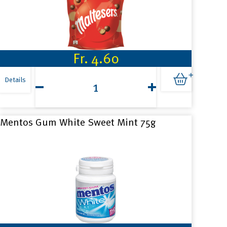
Fr.
4.60
Maltesers
158g
Details
Menge
Mentos Gum White Sweet Mint 75g