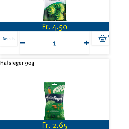
Fr.
4.50
A.
Vogel
Details
Santasapina
Bonbons
100g
Menge
Halsfeger 90g
Fr.
2.65