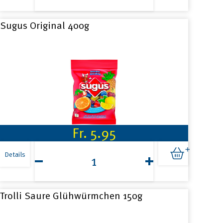
7x14g
Menge
Sugus Original 400g
Fr.
5.95
Sugus
Original
Details
400g
Menge
Trolli Saure Glühwürmchen 150g