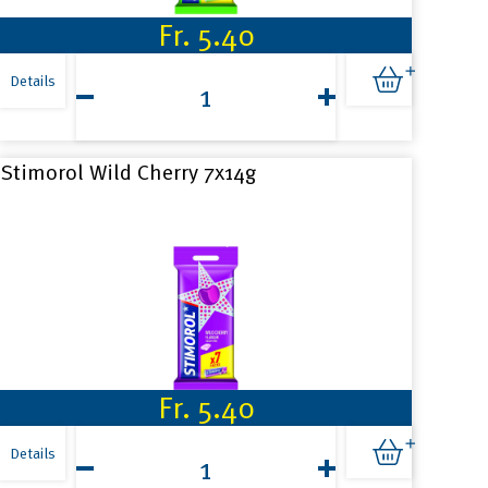
Fr.
5.40
Stimorol
Spearmint
Details
7x14g
Menge
Stimorol Wild Cherry 7x14g
Fr.
5.40
Stimorol
Wild
Details
Cherry