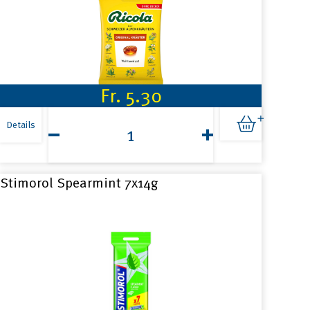
Fr.
5.30
Ricola
Original
Details
Kräuter
ohne
Zucker
125g
Stimorol Spearmint 7x14g
Menge