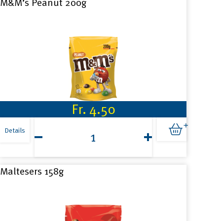
M&M’s Peanut 200g
Fr.
4.50
M&M's
Peanut
Details
200g
Menge
Maltesers 158g