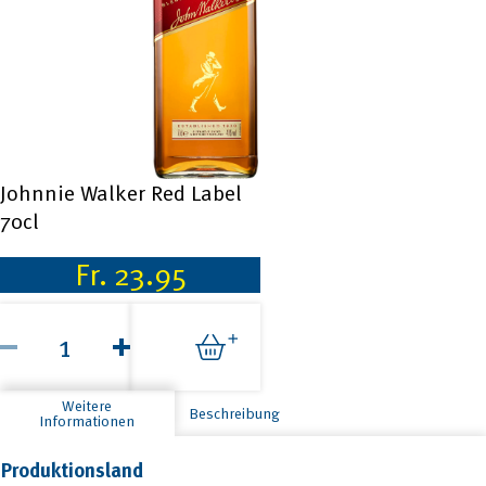
Johnnie Walker Red Label
70cl
Fr.
23.95
Johnnie
Walker
Red
Label
70cl
Weitere
Beschreibung
Menge
Informationen
Produktionsland