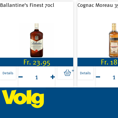
Ballantine’s Finest 70cl
Cognac Moreau 3
Fr.
23.95
Fr.
18
Ballantine's
Cognac
Finest
Moreau
Details
Details
70cl
35cl
Menge
Menge
Footer