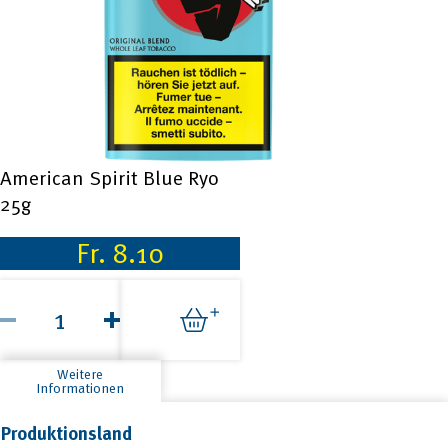
American Spirit Blue Ryo
25g
Fr.
8.10
American
Spirit
Blue
Ryo
25g
Weitere
Menge
Informationen
Produktionsland