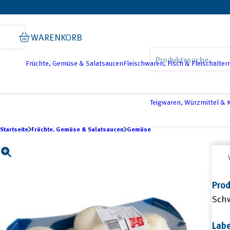
Skip
Skip
Skip
to
to
to
WARENKORB
primary
main
footer
Products
navigation
content
search
Früchte, Gemüse & Salatsaucen
Fleischwaren, Fisch & Fleischalter
Teigwaren, Würzmittel &
Startseite
Früchte, Gemüse & Salatsaucen
Gemüse
Prod
Sch
Labe