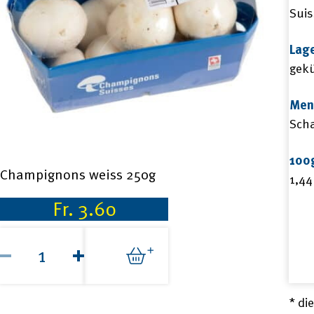
Suis
Lag
gekü
Men
Scha
100
Champignons weiss 250g
1,44
Fr.
3.60
Champignons
weiss
250g
Menge
* di