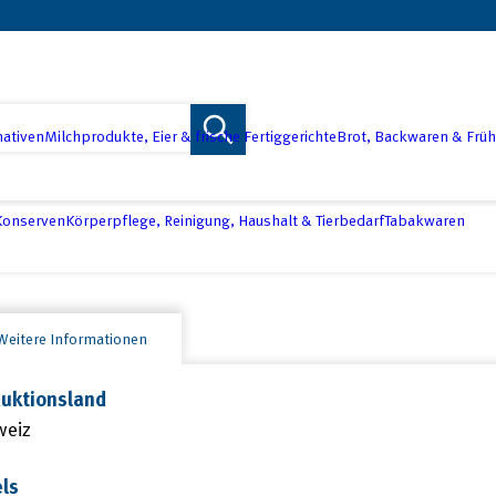
nativen
Milchprodukte, Eier & frische Fertiggerichte
Brot, Backwaren & Früh
 Konserven
Körperpflege, Reinigung, Haushalt & Tierbedarf
Tabakwaren
Weitere Informationen
uktionsland
weiz
ls