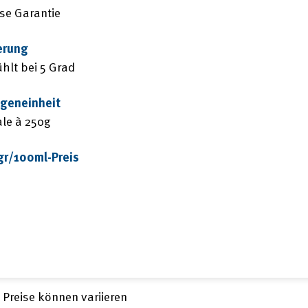
se Garantie
erung
hlt bei 5 Grad
geneinheit
le à 250g
gr/100ml-Preis
e Preise können variieren