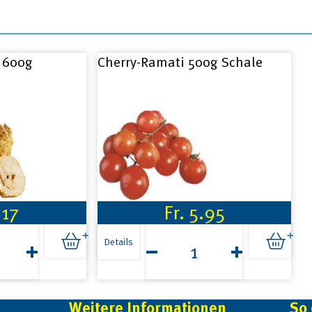
. 600g
Cherry-Ramati 500g Schale
.17
Fr.
5.95
Cherry-
Ramati
Details
500g
Schale
Menge
Weitere Informationen
So 