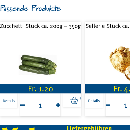
Passende Produkte
Zucchetti Stück ca. 200g – 350g
Sellerie Stück ca
Fr.
1.20
Fr.
4
Zucchetti
Sellerie
Stück
Stück
Details
Details
ca.
ca.
200g
600g
-
Menge
350g
Liefergebühren
Menge