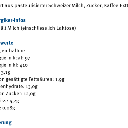
rt aus pasteurisierter Schweizer Milch, Zucker, Kaffee-Ex
rgiker-Infos
ält Milch (einschliesslich Laktose)
rwerte
 enthalten:
gie in kcal: 97
gie in kJ: 410
 3,1g
n gesättigte Fettsäuren: 1,9g
enhydrate: 13,0g
n Zucker: 12,0g
iss: 4,2g
: 0,08g
erung