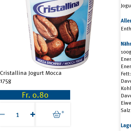
Jogu
Alle
Enth
Näh
100g
Ener
Ener
Cristallina Jogurt Mocca
Fett:
175g
Davo
Kohl
Fr.
0.80
Davo
Eiwe
Cristallina
Salz
Jogurt
Mocca
175g
Lag
Menge