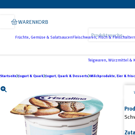
Skip
Skip
Skip
to
to
to
WARENKORB
primary
main
footer
Products
navigation
content
search
Früchte, Gemüse & Salatsaucen
Fleischwaren, Fisch & Fleischalter
Teigwaren, Würzmittel &
Startseite
Jogurt & Quark
Jogurt, Quark & Desserts
Milchprodukte, Eier & fris
Prod
Sch
Zut