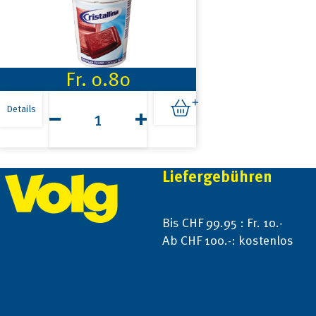
Fr.
0.80
Cristallina
Jogurt
Details
Chocolat
175g
Menge
Footer
Liefergebühren
Bis CHF 99.95 : Fr. 10.-
Ab CHF 100.-: kostenlos