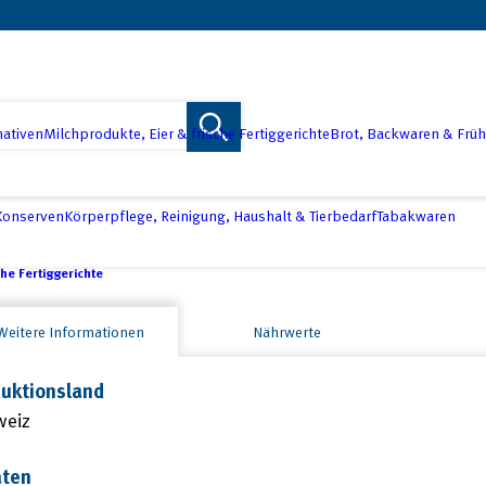
nativen
Milchprodukte, Eier & frische Fertiggerichte
Brot, Backwaren & Früh
 Konserven
Körperpflege, Reinigung, Haushalt & Tierbedarf
Tabakwaren
che Fertiggerichte
Weitere Informationen
Nährwerte
uktionsland
weiz
aten