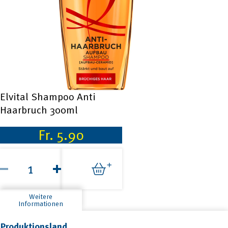
Elvital Shampoo Anti
Haarbruch 300ml
Fr.
5.90
Elvital
Shampoo
Anti
Haarbruch
300ml
Weitere
Menge
Informationen
Produktionsland