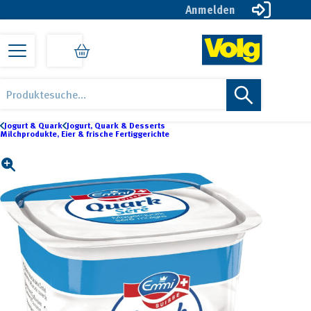
Anmelden
Zur
Zum
Zur
Hauptnavigation
Inhalt
Fußzeile
springen
springen
springen
Volg
Öise
Products
online
Lade
search
Shop
online
Jogurt & Quark
Jogurt, Quark & Desserts
Milchprodukte, Eier & frische Fertiggerichte