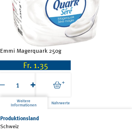
Emmi Magerquark 250g
Fr.
1.35
Emmi
Magerquark
250g
Menge
Weitere
Nährwerte
Informationen
Produktionsland
Schweiz