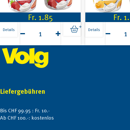
Fr.
1.85
Fr.
1
Emmi
Emmi
Quark
Quark
Details
Details
Erdbeer
Aprikosen
2x125g
2x125g
Footer
Menge
Menge
Liefergebühren
Bis CHF 99.95 : Fr. 10.-
Ab CHF 100.-: kostenlos