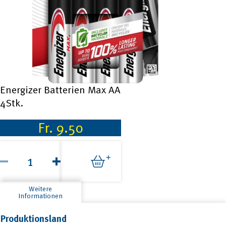
Energizer Batterien Max AA
4Stk.
Fr.
9.50
Energizer
Batterien
Max
AA
4Stk.
Weitere
Menge
Informationen
Produktionsland