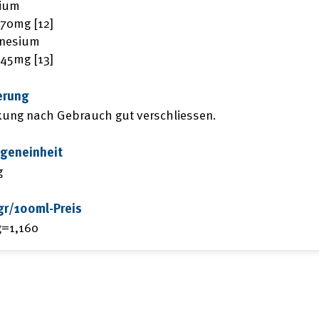
zium
170mg [12]
nesium
145mg [13]
erung
ung nach Gebrauch gut verschliessen.
geneinheit
g
gr/100ml-Preis
g=1,160