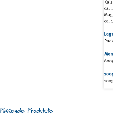
Kal
ca. 
Mag
ca. 
Lag
Pack
Men
600
100
100
Passende Produkte