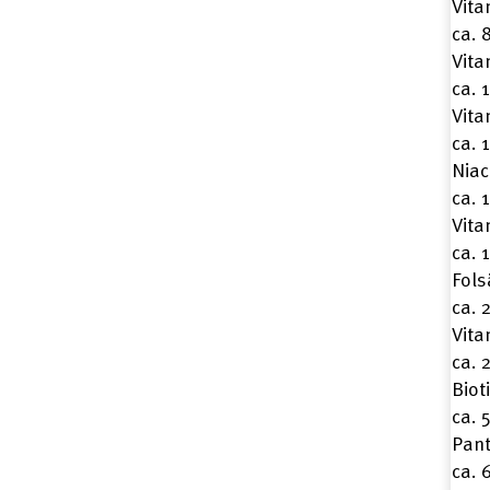
Vita
ca. 
Vita
ca. 
Vita
ca. 
Niac
ca. 
Vita
ca. 
Fols
ca. 
Vita
ca. 
Biot
ca. 
Pan
ca. 