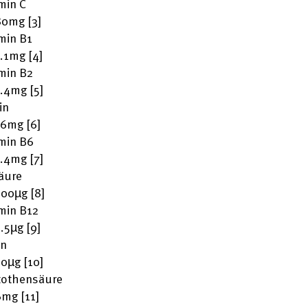
min C
80mg [3]
min B1
1.1mg [4]
min B2
1.4mg [5]
in
16mg [6]
min B6
1.4mg [7]
äure
200µg [8]
min B12
2.5µg [9]
in
50µg [10]
tothensäure
6mg [11]