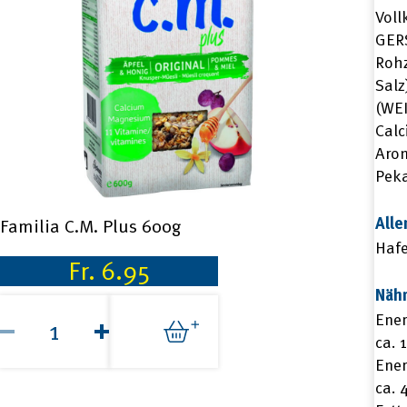
Voll
GERS
Rohz
Salz
(WEI
Calc
Arom
Peka
Alle
Familia C.M. Plus 600g
Hafe
Fr.
6.95
Näh
Familia
Ener
C.M.
Plus
ca. 
600g
Ener
Menge
ca. 