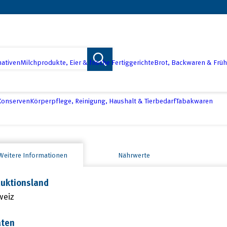
nativen
Milchprodukte, Eier & frische Fertiggerichte
Brot, Backwaren & Früh
 Konserven
Körperpflege, Reinigung, Haushalt & Tierbedarf
Tabakwaren
Weitere Informationen
Nährwerte
uktionsland
weiz
aten