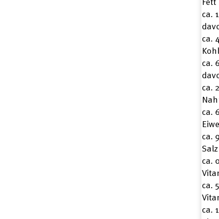
Fett
ca. 
davo
ca. 
Koh
ca. 
dav
ca. 
Nahr
ca. 
Eiwe
ca. 
Salz
ca. 
Vita
ca. 
Vita
ca. 