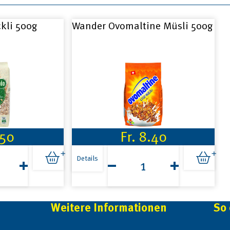
ckli 500g
Wander Ovomaltine Müsli 500g
.50
Fr.
8.40
Wander
Ovomaltine
Details
i
Müsli
500g
Menge
Weitere Informationen
So 