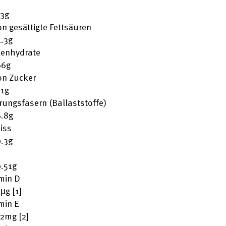
13g
n gesättigte Fettsäuren
4.3g
lenhydrate
66g
on Zucker
21g
ungsfasern (Ballaststoffe)
6.8g
iss
9.3g
0.51g
min D
5µg [1]
min E
12mg [2]