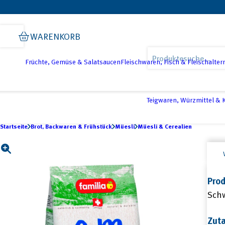
Zur
Zum
Zur
Hauptnavigation
Inhalt
Fußzeile
WARENKORB
springen
springen
springen
Products
search
Früchte, Gemüse & Salatsaucen
Fleischwaren, Fisch & Fleischalter
Teigwaren, Würzmittel &
Startseite
Brot, Backwaren & Frühstück
Müesli
Müesli & Cerealien
Prod
Sch
Zut