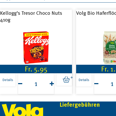
Kellogg’s Tresor Choco Nuts
Volg Bio Haferflö
410g
Fr.
5.95
Fr.
1
Kellogg's
Volg
Tresor
Bio
Details
Details
Choco
Haferflöckl
Nuts
500g
410g
Menge
Footer
Menge
Liefergebühren