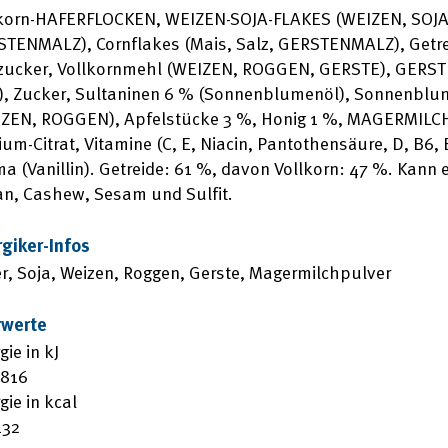
korn-HAFERFLOCKEN, WEIZEN-SOJA-FLAKES (WEIZEN, SOJA, 
TENMALZ), Cornflakes (Mais, Salz, GERSTENMALZ), Getreid
ucker, Vollkornmehl (WEIZEN, ROGGEN, GERSTE), GERST
), Zucker, Sultaninen 6 % (Sonnenblumenöl), Sonnenblu
ZEN, ROGGEN), Apfelstücke 3 %, Honig 1 %, MAGERMILC
ium-Citrat, Vitamine (C, E, Niacin, Pantothensäure, D, B6, B
a (Vanillin). Getreide: 61 %, davon Vollkorn: 47 %. Kann
n, Cashew, Sesam und Sulfit.
rgiker-Infos
r, Soja, Weizen, Roggen, Gerste, Magermilchpulver
rwerte
gie in kJ
1816
gie in kcal
432