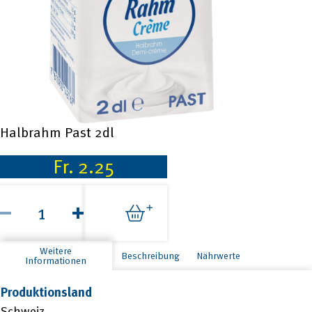
Halbrahm Past 2dl
Fr.
2.25
Halbrahm
Past
2dl
Menge
Weitere
Beschreibung
Nährwerte
Informationen
Produktionsland
Schweiz