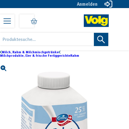
Anmelden
Zur
Zum
Zur
Hauptnavigation
Inhalt
Fußzeile
springen
springen
springen
Volg
Öise
Products
online
Lade
search
Shop
online
Milch, Rahm & Milchmischgetränke
Milchprodukte, Eier & frische Fertiggerichte
Rahm