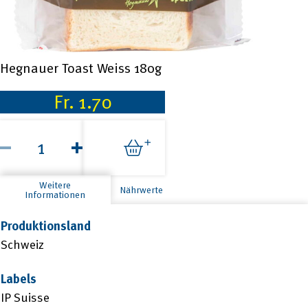
Hegnauer Toast Weiss 180g
Fr.
1.70
Hegnauer
Toast
Weiss
180g
Menge
Weitere
Nährwerte
Informationen
Produktionsland
Schweiz
Labels
IP Suisse