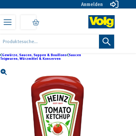
Anmelden
Zur
Zum
Zur
Hauptnavigation
Inhalt
Fußzeile
springen
springen
springen
Volg
Öise
Products
online
Lade
search
Shop
online
Gewürze, Saucen, Suppen & Bouillons
Saucen
Teigwaren, Würzmittel & Konserven