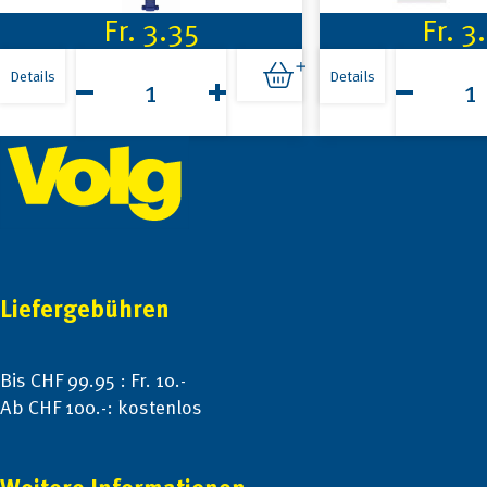
Fr.
3.35
Fr.
3
Thomy
Wienerli
Mayonnaise
2
Details
Details
265g
Paar
Menge
200g
Footer
Menge
Liefergebühren
Bis CHF 99.95 : Fr. 10.-
Ab CHF 100.-: kostenlos