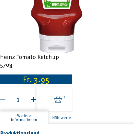
Heinz Tomato Ketchup
570g
Fr.
3.95
Heinz
Tomato
Ketchup
570g
Menge
Weitere
Nährwerte
Informationen
Produktionsland