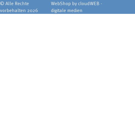
© Alle Rechte
WebShop by cloudWEB -
vorbehalten 2026
digitale medien