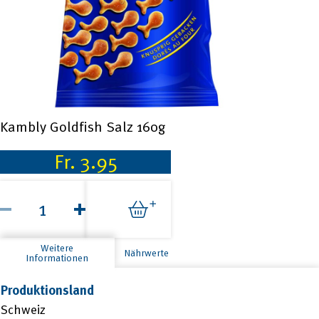
Kambly Goldfish Salz 160g
Fr.
3.95
Kambly
Goldfish
Salz
160g
Menge
Weitere
Nährwerte
Informationen
Produktionsland
Schweiz