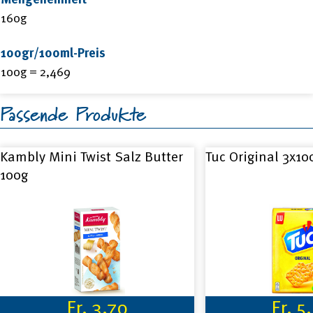
160g
100gr/100ml-Preis
100g = 2,469
Passende Produkte
Kambly Mini Twist Salz Butter
Tuc Original 3x10
100g
Fr.
3.70
Fr.
5