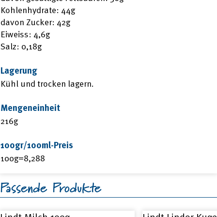
Kohlenhydrate: 44g
davon Zucker: 42g
Eiweiss: 4,6g
Salz: 0,18g
Lagerung
Kühl und trocken lagern.
Mengeneinheit
216g
100gr/100ml-Preis
100g=8,288
Passende Produkte
Lindt Milch 100g
Lindt Lindor Kug