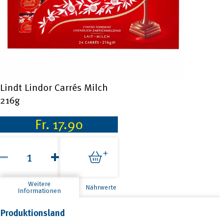
Lindt Lindor Carrés Milch
216g
Fr.
17.90
Lindt
Lindor
Carrés
Milch
216g
Weitere
Nährwerte
Menge
Informationen
Produktionsland