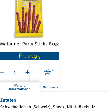
Malbuner Party Sticks 8x5g
Fr.
2.95
Malbuner
Party
Sticks
8x5g
Menge
Weitere
Nährwerte
Informationen
Zutaten
Schweinefleisch (Schweiz), Speck, Nitritpökelsalz