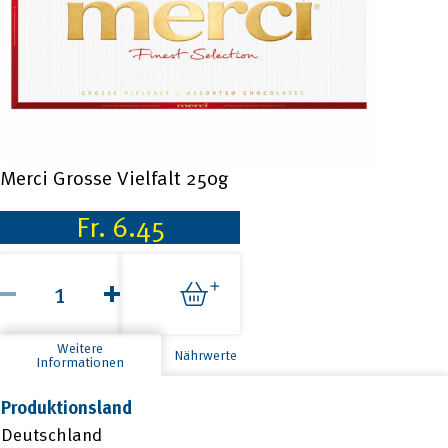
Merci Grosse Vielfalt 250g
Fr.
6.45
Merci
Grosse
Vielfalt
250g
Menge
Weitere
Nährwerte
Informationen
Produktionsland
Deutschland