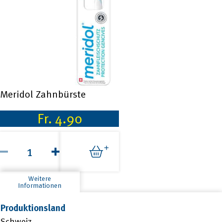
Meridol Zahnbürste
Fr.
4.90
Meridol
Zahnbürste
Menge
Weitere
Informationen
Produktionsland
Schweiz