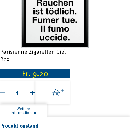
Parisienne Zigaretten Ciel
Box
Fr.
9.20
Parisienne
Zigaretten
Ciel
Box
Menge
Weitere
Informationen
Produktionsland