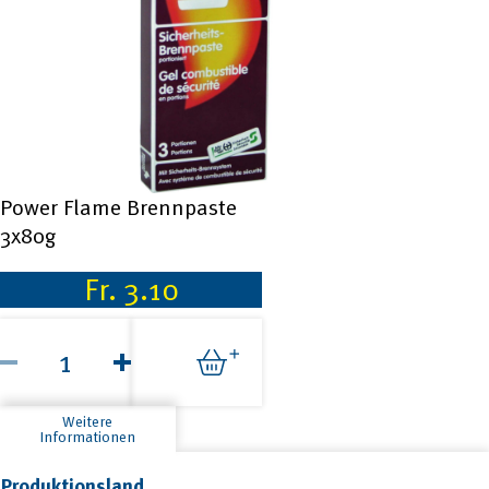
Power Flame Brennpaste
3x80g
Fr.
3.10
Power
Flame
Brennpaste
3x80g
Menge
Weitere
Informationen
Produktionsland