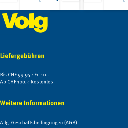
500g
Zwiebeln
Schale
500g
Footer
Menge
Menge
Liefergebühren
Bis CHF 99.95 : Fr. 10.-
Ab CHF 100.-: kostenlos
Weitere Informationen
Allg. Geschäftsbedingungen (AGB)