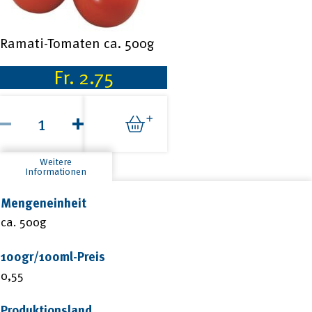
Ramati-Tomaten ca. 500g
Fr.
2.75
Ramati-
Tomaten
ca.
500g
Menge
Weitere
Informationen
Mengeneinheit
ca. 500g
100gr/100ml-Preis
0,55
Produktionsland