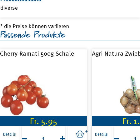
diverse
* die Preise können variieren
Passende Produkte
Cherry-Ramati 500g Schale
Agri Natura Zwie
Fr.
5.95
Fr.
1
Cherry-
Agri
Ramati
Natura
Details
Details