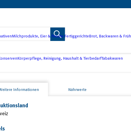
nativen
Milchprodukte, Eier & frische Fertiggerichte
Brot, Backwaren & Früh
 Konserven
Körperpflege, Reinigung, Haushalt & Tierbedarf
Tabakwaren
Weitere Informationen
Nährwerte
uktionsland
weiz
ls