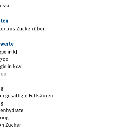
uisse
aten
er aus Zuckerrüben
rwerte
gie in kJ
1700
gie in kcal
400
0g
n gesättigte Fettsäuren
0g
lenhydrate
100g
on Zucker