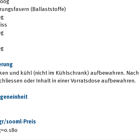
100g
ungsfasern (Ballaststoffe)
0g
iss
0g
0g
erung
ken und kühl (nicht im Kühlschrank) aufbewahren. Nach
chliessen oder Inhalt in einer Vorratsdose aufbewahren.
geneinheit
gr/100ml-Preis
g=0.180