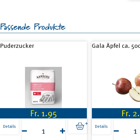
Passende Produkte
Puderzucker
Gala Äpfel ca. 50
Fr.
1.95
Fr.
2
Puderzucker
Gala
Menge
Äpfel
Details
Details
ca.
500g