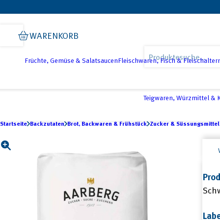
Skip
Skip
Skip
to
to
to
WARENKORB
primary
main
footer
Products
navigation
content
search
Früchte, Gemüse & Salatsaucen
Fleischwaren, Fisch & Fleischalter
Teigwaren, Würzmittel &
Startseite
Backzutaten
Brot, Backwaren & Frühstück
Zucker & Süssungsmittel
Prod
Sch
Labe