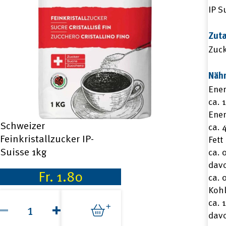
IP S
Zut
Zuck
Näh
Ener
ca. 
Ener
Schweizer
ca. 
Feinkristallzucker IP-
Fett
Suisse 1kg
ca. 
davo
Fr.
1.80
ca. 
Koh
Schweizer
ca. 
Feinkristallzucker
IP-
dav
Suisse