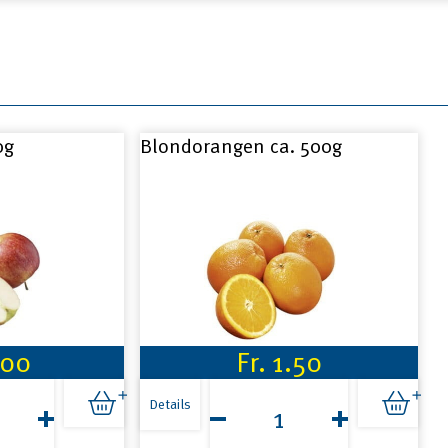
0g
Blondorangen ca. 500g
.00
Fr.
1.50
Blondorangen
ca.
Details
500g
Menge