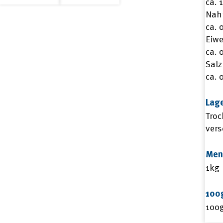
ca. 
1kg
Nahr
Menge
ca. 
Eiwe
ca. 
Salz
ca. 
Lag
Troc
vers
Men
1kg
100
100