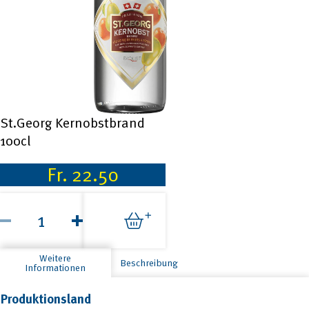
St.Georg Kernobstbrand
100cl
Fr.
22.50
St.Georg
Kernobstbrand
100cl
Menge
Weitere
Beschreibung
Informationen
Produktionsland