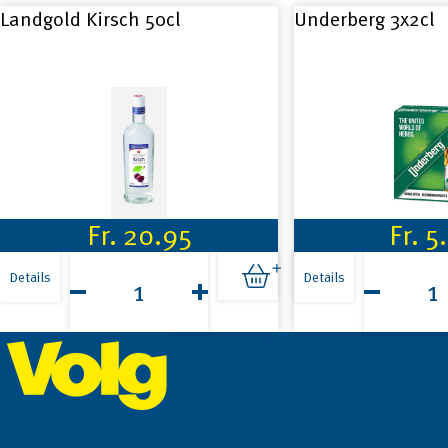
Landgold Kirsch 50cl
Underberg 3x2cl
Fr.
20.95
Fr.
5
Landgold
Underberg
Kirsch
3x2cl
Details
Details
50cl
Menge
Menge
Footer