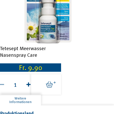
Tetesept Meerwasser
Nasenspray Care
Fr.
9.90
Tetesept
Meerwasser
Nasenspray
Care
Menge
Weitere
Informationen
Produktionsland