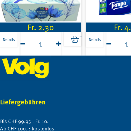
Fr.
2.30
Fr.
4
Volg
Tempo
Kosmetiktücher
Taschentü
Details
Details
3-
15x10Stk
Lagig
Menge
Footer
90Stk
Menge
Liefergebühren
Bis CHF 99.95 : Fr. 10.-
Ab CHF 100.-: kostenlos