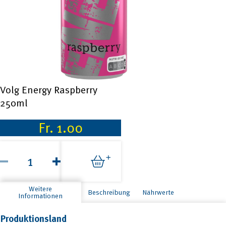
Volg Energy Raspberry
250ml
Fr.
1.00
Volg
Energy
Raspberry
250ml
Menge
Weitere
Beschreibung
Nährwerte
Informationen
Produktionsland