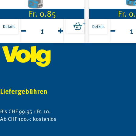
Fr.
0.85
Fr.
0
Volg
Volg
Energy
Energy
Details
Details
Sugarfree
Drink
250ml
250ml
Footer
Menge
Menge
Liefergebühren
Bis CHF 99.95 : Fr. 10.-
Ab CHF 100.-: kostenlos