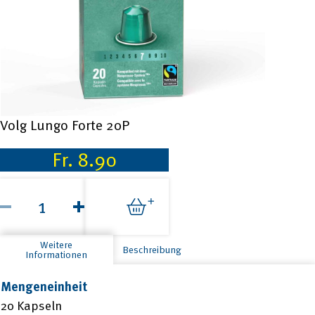
Volg Lungo Forte 20P
Fr.
8.90
Volg
Lungo
Forte
20P
Menge
Weitere
Beschreibung
Informationen
Mengeneinheit
20 Kapseln