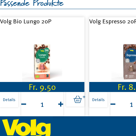
Passende Produkte
Volg Bio Lungo 20P
Volg Espresso 20
Fr.
9.50
Fr.
8
Volg
Volg
Bio
Espresso
Details
Details
Lungo
20P
20P
Menge
Footer
Menge