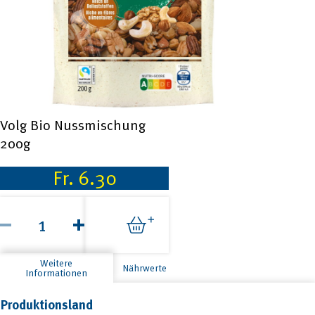
Volg Bio Nussmischung
200g
Fr.
6.30
Volg
Bio
Nussmischung
200g
Menge
Weitere
Nährwerte
Informationen
Produktionsland